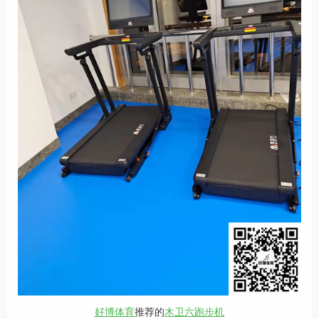
好博体育
推荐的
木卫六跑步机