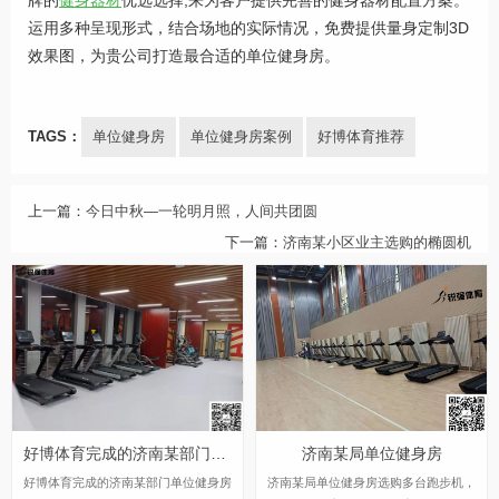
牌的
健身器材
优选选择,来为客户提供完善的健身器材配置方案。
运用多种呈现形式，结合场地的实际情况，免费提供量身定制3D
效果图，为贵公司打造最合适的单位健身房。
TAGS：
单位健身房
单位健身房案例
好博体育推荐
上一篇：
今日中秋—一轮明月照，人间共团圆
下一篇：
济南某小区业主选购的椭圆机
好博体育完成的济南某部门单位健身房
济南某局单位健身房
好博体育完成的济南某部门单位健身房
济南某局单位健身房选购多台跑步机，