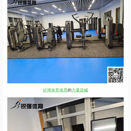
好博体育推荐
的
力量器械