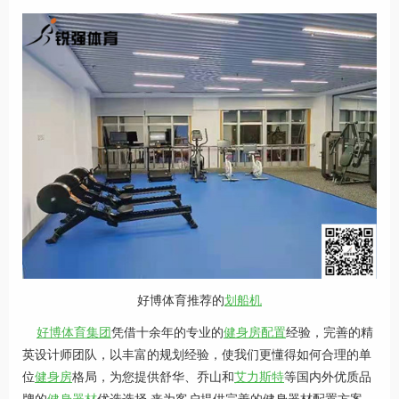
好博体育推荐的
划船机
好博体育集团
凭借十余年的专业的
健身房配置
经验，完善的精
英设计师团队，以丰富的规划经验，使我们更懂得如何合理的单
位
健身房
格局，为您提供舒华、乔山和
艾力斯特
等国内外优质品