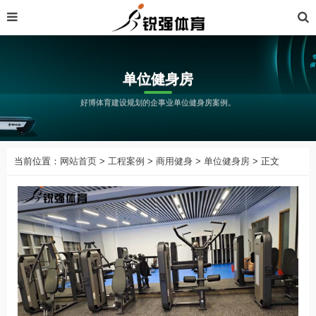
单位健身房
好博体育建设规划的企事业单位健身房案例。
当前位置：
网站首页
>
工程案例
>
商用健身
>
单位健身房
> 正文