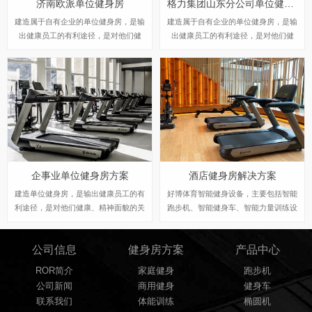
济南欧派单位健身房
格力集团山东分公司单位健身房项目
建造属于自有企业的单位健身房，是输
建造属于自有企业的单位健身房，是输
出健康员工的有利途径，是对他们健
出健康员工的有利途径，是对他们健
康、精神面貌的关注，对员工而言，这
康、精神面貌的关注，对员工而言，这
是一项福利，也是吸引人才，让员工保
是一项福利，也是吸引人才，让员工保
持活力、增加积极性等有利的条件，员
持活力、增加积极性等有利的条件，员
工也会增强对企业的归属感和凝聚力。
工也会增强对企业的归属感和凝聚力。
好博体育愿意与您一起搭建属于自有企
好博体育愿意与您一起搭建属于自有企
业的单位健身房。
业的单位健身房。
企事业单位健身房方案
酒店健身房解决方案
建造单位健身房，是输出健康员工的有
好博体育智能健身设备，主要包括智能
利途径，是对他们健康、精神面貌的关
跑步机、智能健身车、智能力量训练设
注，这是一项福利，也是为了吸引人
备等一体化的智能健身器材，为健身俱
才，让员工保持活力、增加积极性且心
乐部提供多种智能化健身设备，完美的
公司信息
健身房方案
产品中心
情愉悦，员工也会提高对企业文化的认
设计、精致的工艺及其智能科技，使健
知度，增强归属感和凝聚力。好博体育
身者获得极佳体验。
ROR简介
家庭健身
跑步机
集团愿携手为您量身定做创建贵公司的
公司新闻
商用健身
健身车
单位健身房。
联系我们
体能训练
椭圆机