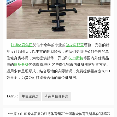
好博体育集团
凭借十余年的专业的
健身房配置
经验，完善的精
英设计师团队，以丰富的规划经验，使我们更懂得如何合理的单
位健身房格局，为您提供舒华、乔山和
艾力斯特
等国内外优质品
牌的
健身器材
优选选择,来为客户提供完善的健身器材配置方案。
运用多种呈现形式，结合场地的实际情况，免费提供量身定制3D
效果图，为贵公司打造最合适的单位健身房。
TAGS：
单位健身房
济南单位健身房
上一篇：
山东省体育局为好博体育颁发“全国群众体育先进单位”牌匾和