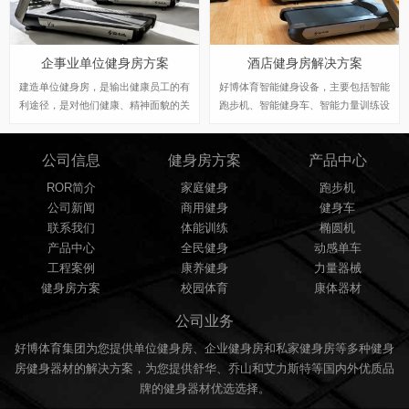
企事业单位健身房方案
酒店健身房解决方案
建造单位健身房，是输出健康员工的有
好博体育智能健身设备，主要包括智能
利途径，是对他们健康、精神面貌的关
跑步机、智能健身车、智能力量训练设
注，这是一项福利，也是为了吸引人
备等一体化的智能健身器材，为健身俱
才，让员工保持活力、增加积极性且心
乐部提供多种智能化健身设备，完美的
公司信息
健身房方案
产品中心
情愉悦，员工也会提高对企业文化的认
设计、精致的工艺及其智能科技，使健
知度，增强归属感和凝聚力。好博体育
身者获得极佳体验。
ROR简介
家庭健身
跑步机
集团愿携手为您量身定做创建贵公司的
公司新闻
商用健身
健身车
单位健身房。
联系我们
体能训练
椭圆机
产品中心
全民健身
动感单车
工程案例
康养健身
力量器械
健身房方案
校园体育
康体器材
公司业务
好博体育集团为您提供单位健身房、企业健身房和私家健身房等多种健身
房健身器材的解决方案，为您提供舒华、乔山和艾力斯特等国内外优质品
牌的健身器材优选选择。