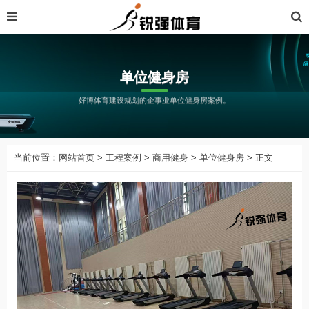
单位健身房
好博体育建设规划的企事业单位健身房案例。
当前位置：
网站首页
>
工程案例
>
商用健身
>
单位健身房
> 正文